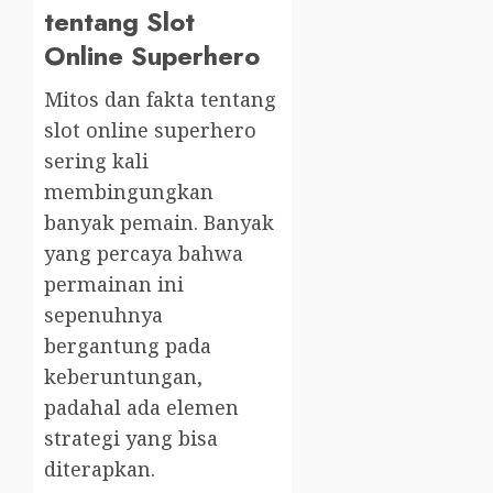
tentang Slot
Online Superhero
Mitos dan fakta tentang
slot online superhero
sering kali
membingungkan
banyak pemain. Banyak
yang percaya bahwa
permainan ini
sepenuhnya
bergantung pada
keberuntungan,
padahal ada elemen
strategi yang bisa
diterapkan.