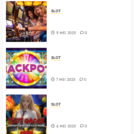
SLOT
Rekomendasi Game Slot Online
dengan RTP Tinggi
9 MEI 2025
0
SLOT
Perbedaan Gaya Bermain Slot
Online Pemula dan Profesional
7 MEI 2025
0
SLOT
Panduan Membaca Syarat dan
Ketentuan di Situs Slot Online
6 MEI 2025
0