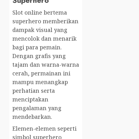
Superhero
Slot online bertema
superhero memberikan
dampak visual yang
mencolok dan menarik
bagi para pemain.
Dengan grafis yang
tajam dan warna-warna
cerah, permainan ini
mampu menangkap
perhatian serta
menciptakan
pengalaman yang
mendebarkan.
Elemen-elemen seperti
simbol superhero