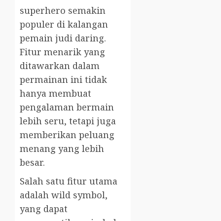
superhero semakin
populer di kalangan
pemain judi daring.
Fitur menarik yang
ditawarkan dalam
permainan ini tidak
hanya membuat
pengalaman bermain
lebih seru, tetapi juga
memberikan peluang
menang yang lebih
besar.
Salah satu fitur utama
adalah wild symbol,
yang dapat