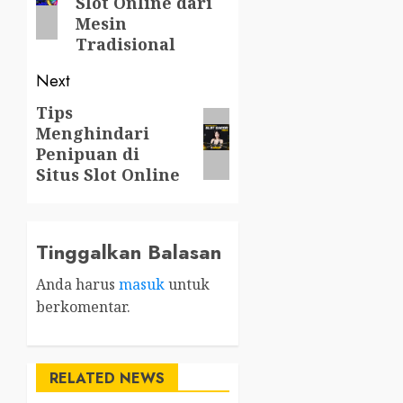
Slot Online dari
Mesin
Tradisional
Next
Tips
Next
Menghindari
post:
Penipuan di
Situs Slot Online
Tinggalkan Balasan
Anda harus
masuk
untuk
berkomentar.
RELATED NEWS