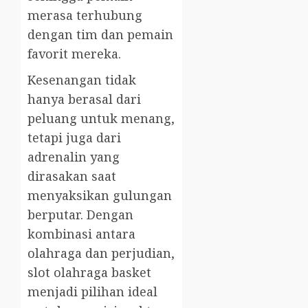
merasa terhubung
dengan tim dan pemain
favorit mereka.
Kesenangan tidak
hanya berasal dari
peluang untuk menang,
tetapi juga dari
adrenalin yang
dirasakan saat
menyaksikan gulungan
berputar. Dengan
kombinasi antara
olahraga dan perjudian,
slot olahraga basket
menjadi pilihan ideal