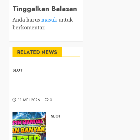
Tinggalkan Balasan
Anda harus
masuk
untuk
berkomentar.
RELATED NEWS
SLOT
Sbobet88 Online with Fast
and Responsive 24-Hour
Service
11 MEI 2026
0
SLOT
Situs
Slot88
Resmi