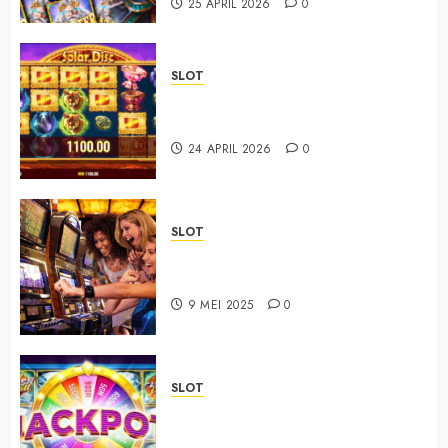
25 APRIL 2026
0
SLOT
Panduan Lengkap Menggunakan
Win88 untuk Pengguna Baru
24 APRIL 2026
0
SLOT
Rekomendasi Game Slot Online
dengan RTP Tinggi
9 MEI 2025
0
SLOT
Perbedaan Gaya Bermain Slot
Online Pemula dan Profesional