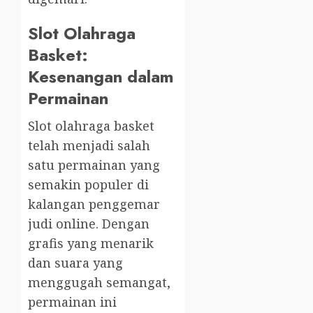
Slot Olahraga
Basket:
Kesenangan dalam
Permainan
Slot olahraga basket
telah menjadi salah
satu permainan yang
semakin populer di
kalangan penggemar
judi online. Dengan
grafis yang menarik
dan suara yang
menggugah semangat,
permainan ini