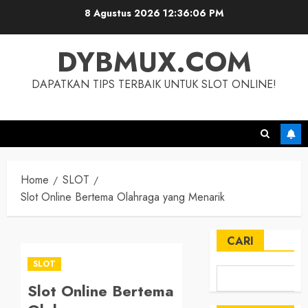
Skip
8 Agustus 2026
12:36:07 PM
to
content
DYBMUX.COM
DAPATKAN TIPS TERBAIK UNTUK SLOT ONLINE!
Home
SLOT
Slot Online Bertema Olahraga yang Menarik
CARI
SLOT
Slot Online Bertema