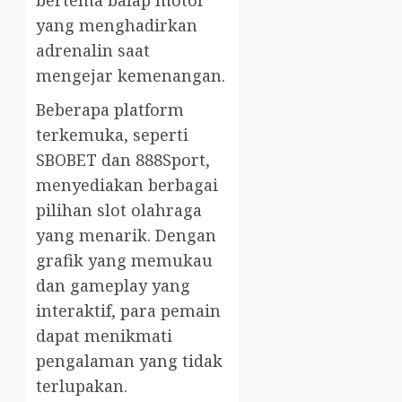
bertema balap motor
yang menghadirkan
adrenalin saat
mengejar kemenangan.
Beberapa platform
terkemuka, seperti
SBOBET dan 888Sport,
menyediakan berbagai
pilihan slot olahraga
yang menarik. Dengan
grafik yang memukau
dan gameplay yang
interaktif, para pemain
dapat menikmati
pengalaman yang tidak
terlupakan.