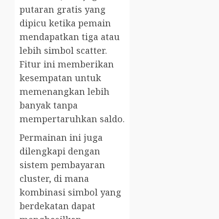
putaran gratis yang
dipicu ketika pemain
mendapatkan tiga atau
lebih simbol scatter.
Fitur ini memberikan
kesempatan untuk
memenangkan lebih
banyak tanpa
mempertaruhkan saldo.
Permainan ini juga
dilengkapi dengan
sistem pembayaran
cluster, di mana
kombinasi simbol yang
berdekatan dapat