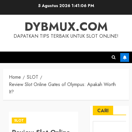
Skip
5 Agustus 2026
1:41:06 PM
to
content
DYBMUX.COM
DAPATKAN TIPS TERBAIK UNTUK SLOT ONLINE!
Home
SLOT
Review Slot Online Gates of Olympus: Apakah Worth
It?
CARI
SLOT