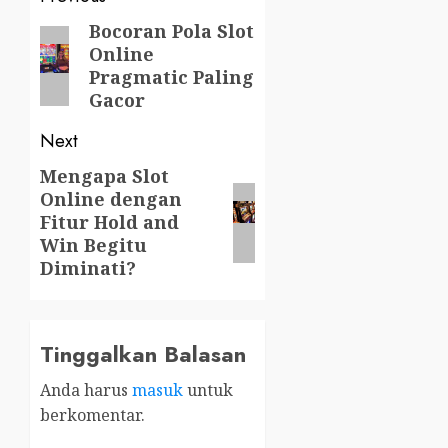
Post
navigation
Bocoran Pola Slot
Previous
Online
post:
Pragmatic Paling
Gacor
Next
Mengapa Slot
Next
Online dengan
post:
Fitur Hold and
Win Begitu
Diminati?
Tinggalkan Balasan
Anda harus
masuk
untuk
berkomentar.