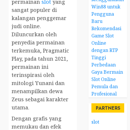
permainan
slot
yang
Win88 untuk
sangat populer di
Pengguna
kalangan penggemar
Baru
judi online.
Rekomendasi
Diluncurkan oleh
Game Slot
penyedia permainan
Online
dengan RTP
terkemuka, Pragmatic
Tinggi
Play, pada tahun 2021,
Perbedaan
permainan ini
Gaya Bermain
terinspirasi oleh
Slot Online
mitologi Yunani dan
Pemula dan
menampilkan dewa
Profesional
Zeus sebagai karakter
utama.
PARTNERS
Dengan grafis yang
slot
memukau dan efek