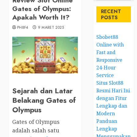
Review Slot Online
Gates of Olympus:
RECENT
Apakah Worth It?
POSTS
PH8F4
9 MARET 2025
Sbobet88
Online with
Fast and
Responsive
24-Hour
Service
Situs Slot88
Sejarah dan Latar
Resmi Hari Ini
dengan Fitur
Belakang Gates of
Lengkap dan
Olympus
Modern
Panduan
Gates of Olympus
Lengkap
adalah salah satu
Menggunakan