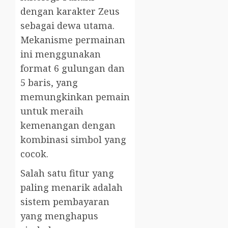
dengan karakter Zeus
sebagai dewa utama.
Mekanisme permainan
ini menggunakan
format 6 gulungan dan
5 baris, yang
memungkinkan pemain
untuk meraih
kemenangan dengan
kombinasi simbol yang
cocok.
Salah satu fitur yang
paling menarik adalah
sistem pembayaran
yang menghapus