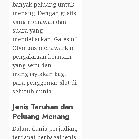
banyak peluang untuk
menang. Dengan grafis
yang menawan dan
suara yang
mendebarkan, Gates of
Olympus menawarkan
pengalaman bermain
yang seru dan
mengasyikkan bagi
para penggemar slot di
seluruh dunia.
Jenis Taruhan dan
Peluang Menang
Dalam dunia perjudian,
terdapat berbagai jenis