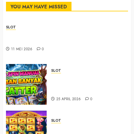
Modern
YOU MAY HAVE MISSED
25 APRIL
2026
0
SLOT
Sbobet88 Online with Fast and Responsive 24-Hour
Service
11 MEI 2026
0
SLOT
Situs Slot88 Resmi Hari Ini
dengan Fitur Lengkap dan
Modern
25 APRIL 2026
0
SLOT
Panduan Lengkap Menggunakan