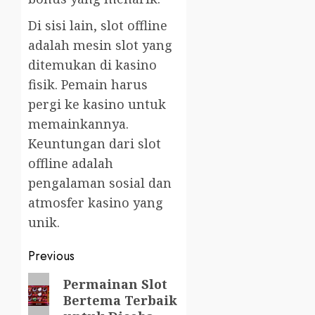
Di sisi lain, slot offline
adalah mesin slot yang
ditemukan di kasino
fisik. Pemain harus
pergi ke kasino untuk
memainkannya.
Keuntungan dari slot
offline adalah
pengalaman sosial dan
atmosfer kasino yang
unik.
Post
Previous
navigation
Previous
Permainan Slot
Bertema Terbaik
post: