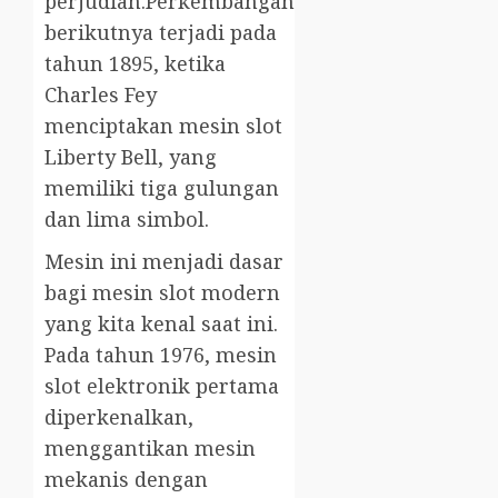
perjudian.Perkembangan
berikutnya terjadi pada
tahun 1895, ketika
Charles Fey
menciptakan mesin slot
Liberty Bell, yang
memiliki tiga gulungan
dan lima simbol.
Mesin ini menjadi dasar
bagi mesin slot modern
yang kita kenal saat ini.
Pada tahun 1976, mesin
slot elektronik pertama
diperkenalkan,
menggantikan mesin
mekanis dengan