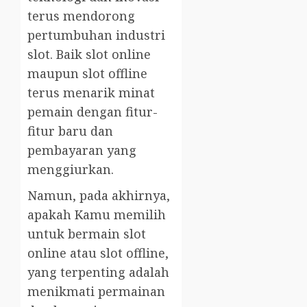
terus mendorong
pertumbuhan industri
slot. Baik slot online
maupun slot offline
terus menarik minat
pemain dengan fitur-
fitur baru dan
pembayaran yang
menggiurkan.
Namun, pada akhirnya,
apakah Kamu memilih
untuk bermain slot
online atau slot offline,
yang terpenting adalah
menikmati permainan