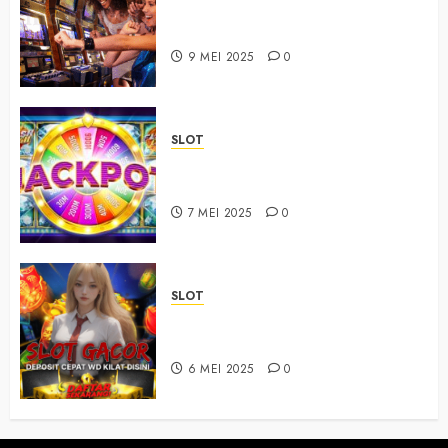
Rekomendasi Game Slot Online
dengan RTP Tinggi
9 MEI 2025
0
SLOT
Perbedaan Gaya Bermain Slot
Online Pemula dan Profesional
7 MEI 2025
0
SLOT
Panduan Membaca Syarat dan
Ketentuan di Situs Slot Online
6 MEI 2025
0