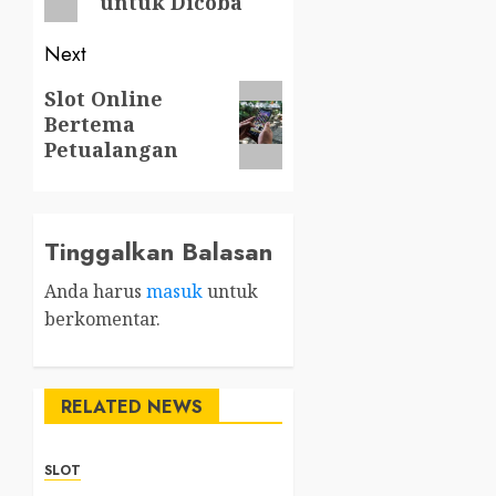
untuk Dicoba
Next
Next
Slot Online
Bertema
post:
Petualangan
Tinggalkan Balasan
Anda harus
masuk
untuk
berkomentar.
RELATED NEWS
SLOT