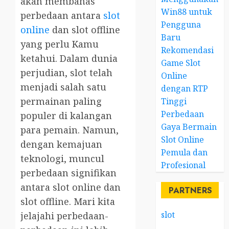
akan membahas
Win88 untuk
perbedaan antara
slot
Pengguna
online
dan slot offline
Baru
yang perlu Kamu
Rekomendasi
ketahui. Dalam dunia
Game Slot
perjudian, slot telah
Online
menjadi salah satu
dengan RTP
permainan paling
Tinggi
Perbedaan
populer di kalangan
Gaya Bermain
para pemain. Namun,
Slot Online
dengan kemajuan
Pemula dan
teknologi, muncul
Profesional
perbedaan signifikan
antara slot online dan
PARTNERS
slot offline. Mari kita
slot
jelajahi perbedaan-