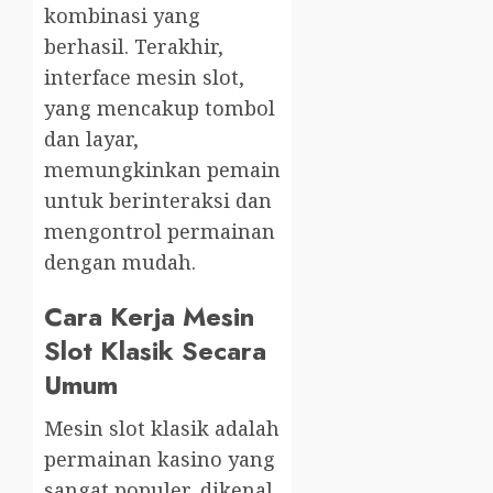
kombinasi yang
berhasil. Terakhir,
interface mesin slot,
yang mencakup tombol
dan layar,
memungkinkan pemain
untuk berinteraksi dan
mengontrol permainan
dengan mudah.
Cara Kerja Mesin
Slot Klasik Secara
Umum
Mesin slot klasik adalah
permainan kasino yang
sangat populer, dikenal