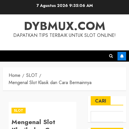
Skip
7 Agustus 2026
9:35:07 AM
to
content
DYBMUX.COM
DAPATKAN TIPS TERBAIK UNTUK SLOT ONLINE!
Home
SLOT
Mengenal Slot Klasik dan Cara Bermainnya
CARI
SLOT
Mengenal Slot