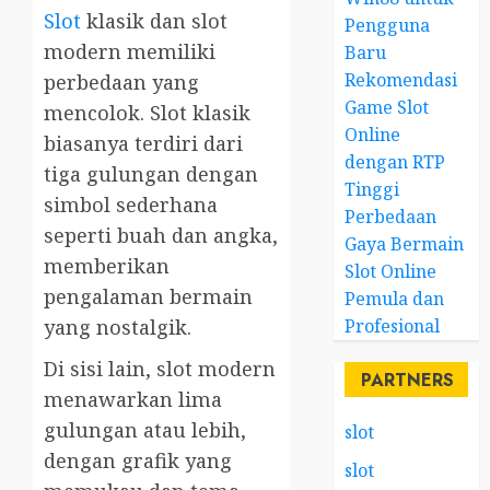
Slot
klasik dan slot
Pengguna
modern memiliki
Baru
Rekomendasi
perbedaan yang
Game Slot
mencolok. Slot klasik
Online
biasanya terdiri dari
dengan RTP
tiga gulungan dengan
Tinggi
simbol sederhana
Perbedaan
seperti buah dan angka,
Gaya Bermain
memberikan
Slot Online
pengalaman bermain
Pemula dan
Profesional
yang nostalgik.
Di sisi lain, slot modern
PARTNERS
menawarkan lima
gulungan atau lebih,
slot
dengan grafik yang
slot