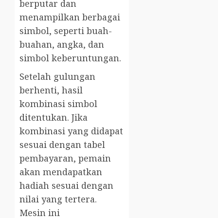
berputar dan
menampilkan berbagai
simbol, seperti buah-
buahan, angka, dan
simbol keberuntungan.
Setelah gulungan
berhenti, hasil
kombinasi simbol
ditentukan. Jika
kombinasi yang didapat
sesuai dengan tabel
pembayaran, pemain
akan mendapatkan
hadiah sesuai dengan
nilai yang tertera.
Mesin ini