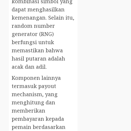
kombinasi simbol yang
dapat menghasilkan
kemenangan. Selain itu,
random number
generator (RNG)
berfungsi untuk
memastikan bahwa
hasil putaran adalah
acak dan adil.
Komponen lainnya
termasuk payout
mechanism, yang
menghitung dan
memberikan
pembayaran kepada
pemain berdasarkan