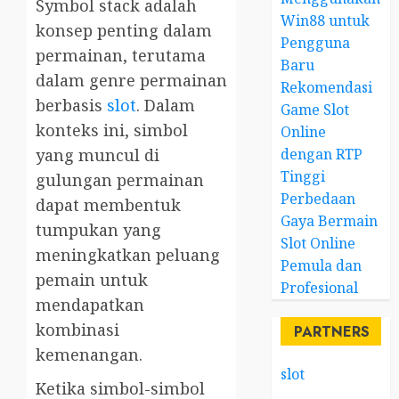
Symbol stack adalah
Win88 untuk
konsep penting dalam
Pengguna
permainan, terutama
Baru
dalam genre permainan
Rekomendasi
berbasis
slot
. Dalam
Game Slot
konteks ini, simbol
Online
yang muncul di
dengan RTP
Tinggi
gulungan permainan
Perbedaan
dapat membentuk
Gaya Bermain
tumpukan yang
Slot Online
meningkatkan peluang
Pemula dan
pemain untuk
Profesional
mendapatkan
kombinasi
PARTNERS
kemenangan.
slot
Ketika simbol-simbol