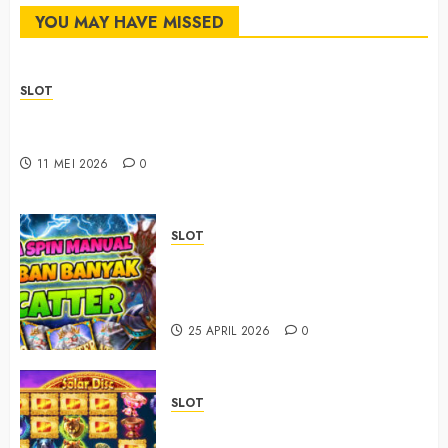
Modern
YOU MAY HAVE MISSED
25 APRIL
2026
0
SLOT
Sbobet88 Online with Fast and Responsive 24-Hour
Service
11 MEI 2026
0
SLOT
Situs Slot88 Resmi Hari Ini
dengan Fitur Lengkap dan
Modern
25 APRIL 2026
0
SLOT
Panduan Lengkap Menggunakan