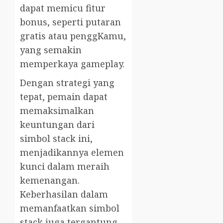
dapat memicu fitur
bonus, seperti putaran
gratis atau penggKamu,
yang semakin
memperkaya gameplay.
Dengan strategi yang
tepat, pemain dapat
memaksimalkan
keuntungan dari
simbol stack ini,
menjadikannya elemen
kunci dalam meraih
kemenangan.
Keberhasilan dalam
memanfaatkan simbol
stack juga tergantung