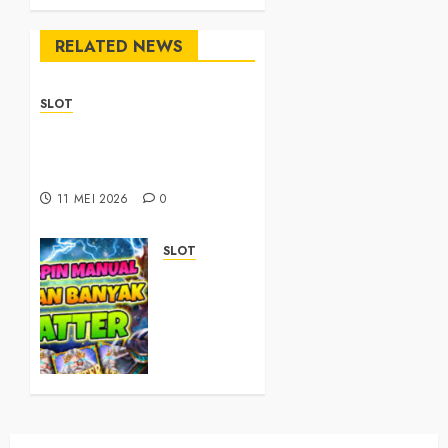
RELATED NEWS
SLOT
Sbobet88 Online with Fast
and Responsive 24-Hour
Service
11 MEI 2026
0
SLOT
Situs
Slot88
Resmi
Hari Ini
dengan
Fitur
Lengkap
dan