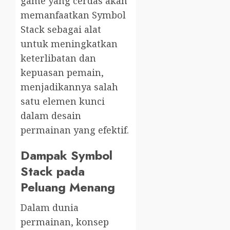
game yang cerdas akan
memanfaatkan Symbol
Stack sebagai alat
untuk meningkatkan
keterlibatan dan
kepuasan pemain,
menjadikannya salah
satu elemen kunci
dalam desain
permainan yang efektif.
Dampak Symbol
Stack pada
Peluang Menang
Dalam dunia
permainan, konsep