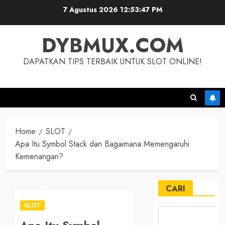
Skip
7 Agustus 2026
12:53:48 PM
to
content
DYBMUX.COM
DAPATKAN TIPS TERBAIK UNTUK SLOT ONLINE!
Home
SLOT
Apa Itu Symbol Stack dan Bagaimana Memengaruhi
Kemenangan?
CARI
SLOT