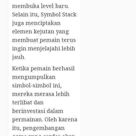
membuka level baru.
Selain itu, Symbol Stack
juga menciptakan
elemen kejutan yang
membuat pemain terus
ingin menjelajahi lebih
jauh.
Ketika pemain berhasil
mengumpulkan
simbol-simbol ini,
mereka merasa lebih
terlibat dan
berinvestasi dalam
permainan. Oleh karena
itu, pengembangan