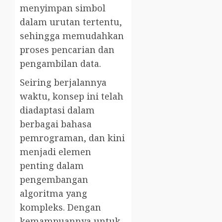
menyimpan simbol
dalam urutan tertentu,
sehingga memudahkan
proses pencarian dan
pengambilan data.
Seiring berjalannya
waktu, konsep ini telah
diadaptasi dalam
berbagai bahasa
pemrograman, dan kini
menjadi elemen
penting dalam
pengembangan
algoritma yang
kompleks. Dengan
kemampuannya untuk