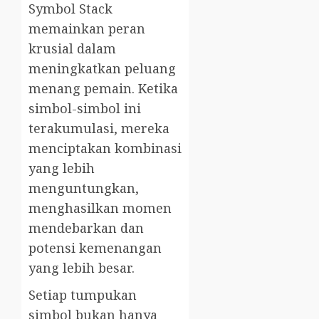
Symbol Stack
memainkan peran
krusial dalam
meningkatkan peluang
menang pemain. Ketika
simbol-simbol ini
terakumulasi, mereka
menciptakan kombinasi
yang lebih
menguntungkan,
menghasilkan momen
mendebarkan dan
potensi kemenangan
yang lebih besar.
Setiap tumpukan
simbol bukan hanya