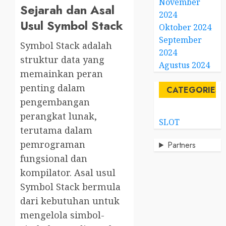
November
Sejarah dan Asal
2024
Usul Symbol Stack
Oktober 2024
September
Symbol Stack adalah
2024
struktur data yang
Agustus 2024
memainkan peran
penting dalam
CATEGORIES
pengembangan
perangkat lunak,
SLOT
terutama dalam
pemrograman
Partners
fungsional dan
kompilator. Asal usul
Symbol Stack bermula
dari kebutuhan untuk
mengelola simbol-