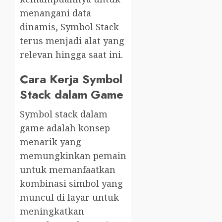
menangani data
dinamis, Symbol Stack
terus menjadi alat yang
relevan hingga saat ini.
Cara Kerja Symbol
Stack dalam Game
Symbol stack dalam
game adalah konsep
menarik yang
memungkinkan pemain
untuk memanfaatkan
kombinasi simbol yang
muncul di layar untuk
meningkatkan