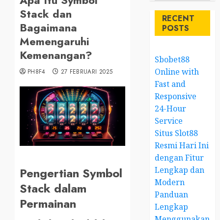
Apa Itu Symbol
Stack dan
RECENT
Bagaimana
POSTS
Memengaruhi
Kemenangan?
Sbobet88
Online with
PH8F4
27 FEBRUARI 2025
Fast and
Responsive
24-Hour
Service
Situs Slot88
Resmi Hari Ini
dengan Fitur
Pengertian Symbol
Lengkap dan
Modern
Stack dalam
Panduan
Permainan
Lengkap
Menggunakan